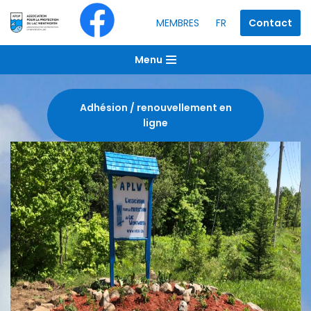
FR
Contact
MEMBRES
Aller
au
Menu
contenu
Adhésion / renouvellement en
ligne