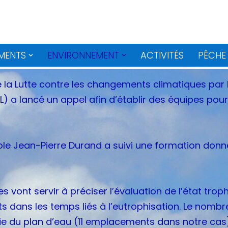
MENTS
ENVIRONNEMENT
ACTIVITÉS
PÊCHE
e la Lutte contre les changements climatiques par
L) a lancé un appel afin d’établir des équipes pour
 Jean-Pierre Durand a suivi une formation donnée
es vont servir à préciser l’évaluation de l’état tro
dans les temps liés à l’eutrophisation. Le nombre
cie du plan d’eau (11 emplacements dans notre cas