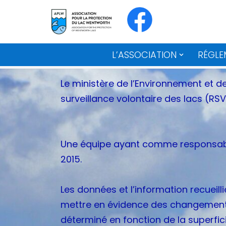
Aller
au
L’ASSOCIATION
RÉGLE
contenu
Le ministère de l’Environnement et d
surveillance volontaire des lacs (RSV
Une équipe ayant comme responsable
2015.
Les données et l’information recueilli
mettre en évidence des changements 
déterminé en fonction de la superfi