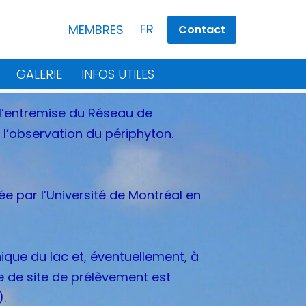
FR
MEMBRES
Contact
GALERIE
INFOS UTILES
 l’entremise du Réseau de
 l’observation du périphyton.
 par l’Université de Montréal en
phique du lac et, éventuellement, à
 de site de prélèvement est
).